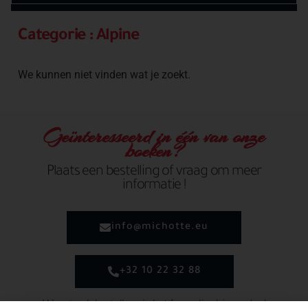
Categorie : Alpine
We kunnen niet vinden wat je zoekt.
Geïnteresseerd in één van onze
boeken?
Plaats een bestelling of vraag om meer
informatie !
info@michotte.eu
+32 10 22 32 88
U kunt ook bestellen via het formulier hieronder !