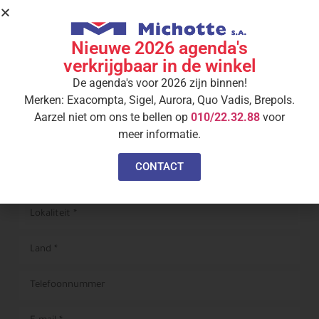
U ontvangt een bevestigingsmail met de betalingsgegevens.
Uw pakje wordt pas aan u geleverd nadat de betaling is
ontvangen.
Nieuwe 2026 agenda's
verkrijgbaar in de winkel
De agenda's voor 2026 zijn binnen!
Merken: Exacompta, Sigel, Aurora, Quo Vadis, Brepols.
Aarzel niet om ons te bellen op
010/22.32.88
voor
meer informatie.
CONTACT