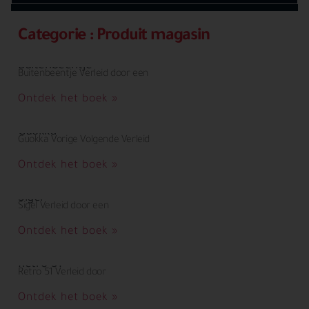
Categorie : Produit magasin
Buitenbeentje
Buitenbeentje Verleid door een
Ontdek het boek »
Guokka
Guokka Vorige Volgende Verleid
Ontdek het boek »
Sigel
Sigel Verleid door een
Ontdek het boek »
Retro 51
Retro 51 Verleid door
Ontdek het boek »