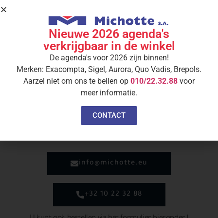
Ontdek het boek »
Trots & Ziel
Nieuwe 2026 agenda's
Trots & Ziel Tenté
verkrijgbaar in de winkel
Ontdek het boek »
De agenda's voor 2026 zijn binnen!
Merken: Exacompta, Sigel, Aurora, Quo Vadis, Brepols.
Aarzel niet om ons te bellen op
010/22.32.88
voor
meer informatie.
Geïnteresseerd in één van onze
boeken?
CONTACT
Plaats een bestelling of vraag om meer
informatie !
info@michotte.eu
+32 10 22 32 88