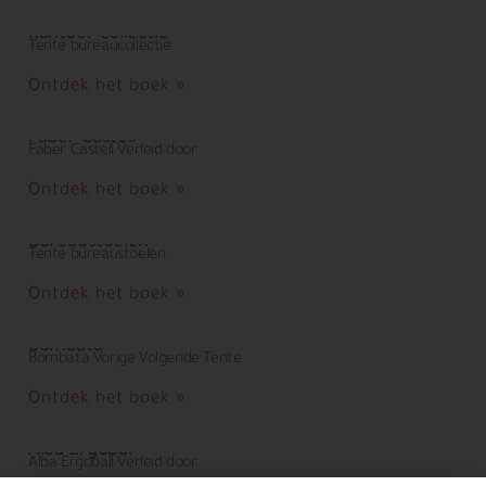
Kantoor collectie
Tenté bureaucollectie
Ontdek het boek »
Faber Castell
Faber Castell Verleid door
Ontdek het boek »
Bureaustoelen
Tenté bureaustoelen
Ontdek het boek »
Bombata
Bombata Vorige Volgende Tenté
Ontdek het boek »
Alba Ergobal
Alba Ergoball Verleid door