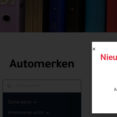
Nieu
Automerken
Categori
A
We kunnen n
zoekt.
Duitse auto's
Amerikaanse auto's