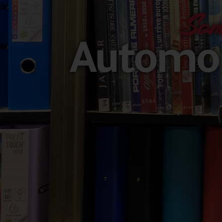
Som
Automob