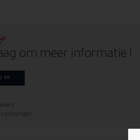
n?
vraag om meer informatie !
2 88
evens.
is ontvangen.