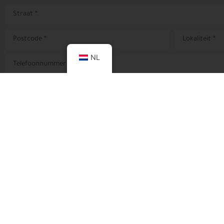
NL
Door het versturen van dit formulier, ga ik ermee akkoord da