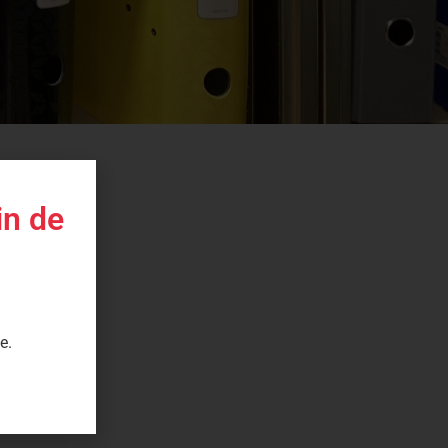
in de
e.