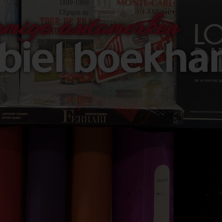
mige automerken
iel boekha